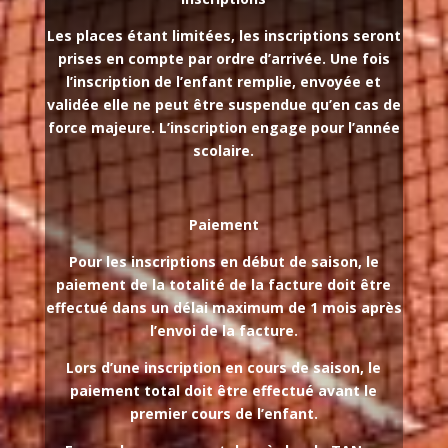
Les places étant limitées, les inscriptions seront
prises en compte par ordre d’arrivée. Une fois
l’inscription de l’enfant remplie, envoyée et
validée elle ne peut être suspendue qu’en cas de
force majeure. L’inscription engage pour l’année
scolaire.
Paiement
Pour les inscriptions en début de saison, le
paiement de la totalité de la facture doit être
effectué dans un délai maximum de 1 mois après
l’envoi de la facture.
Lors d’une inscription en cours de saison, le
paiement total doit être effectué avant le
premier cours de l’enfant.